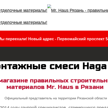
Мы переехали! Новый адрес - Первомайский проспект 5
нтажные смеси Haga
магазине правильных строитель
материалов Mr. Haus в Рязани
Официальный представитель на территории Рязанской области
2014 году группой специалистов, стремящихся предл