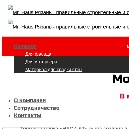
Каталог
Для фасада
Для интерьера
Материал для кладки стен
Мо
Строительные и кладочные растворы
Тротуарная плитка
Террасная доска
В 
О компании
Сотрудничество
Контакты
Торговая марка «HAGA ST» была создана в 