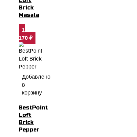
Loft
Brick
Masala
1
170
₽
Добавлено
в
корзину
BestPoint
Loft
Brick
Pepper