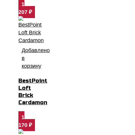
1
207
₽
Добавлено
в
корзину
BestPoint
Loft
Brick
Cardamon
1
170
₽